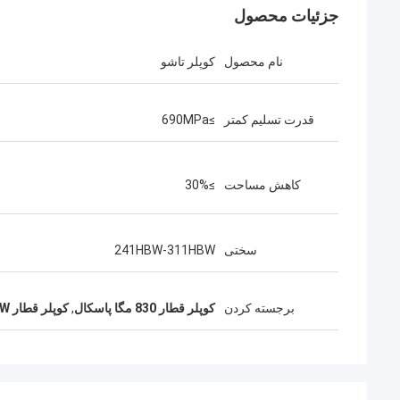
جزئیات محصول
نام محصول
کوپلر تاشو
قدرت تسلیم کمتر
≥690MPa
کاهش مساحت
≥30%
سختی
241HBW-311HBW
برجسته کردن
کوپلر قطار 830 مگا پاسکال
,
کوپلر قطار 241HBW