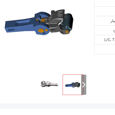
از
L/C، 