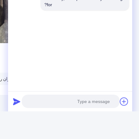
for?
چرخ دنده پیش ران لکوموتیو MT-2
دنده پیش ران را
Photo