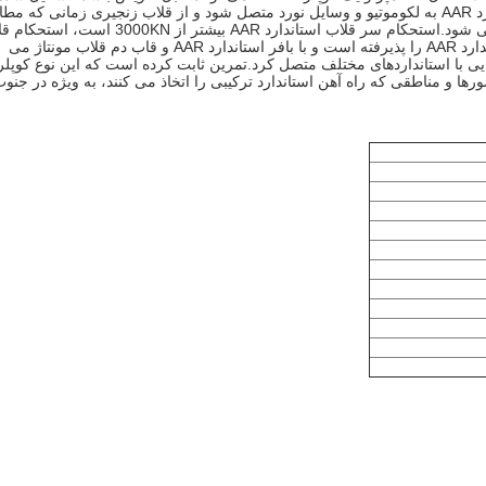
است.سر قلاب AAR زمانی استفاده می شود که مطابق با استاندارد AAR به لکوموتیو و وسایل نورد متصل شود و از قلاب زنجیری زمانی که 
با استاندارد UIC به لوکوموتیو و وسایل نورد متصل شود استفاده می شود.استحکام سر قلاب استاندارد AAR بیشتر از 000KN
زنجیره ای استاندارد UIC بیشتر از 1350KN است، بدنه قلاب استاندارد AAR را پذیرفته است و با بافر استاندارد AAR و قاب دم قلاب مونتاژ می
ی با استانداردهای مختلف متصل کرد.تمرین ثابت کرده است که این نوع کوپلر
رها و مناطقی که راه آهن استاندارد ترکیبی را اتخاذ می کنند، به ویژه در جنو