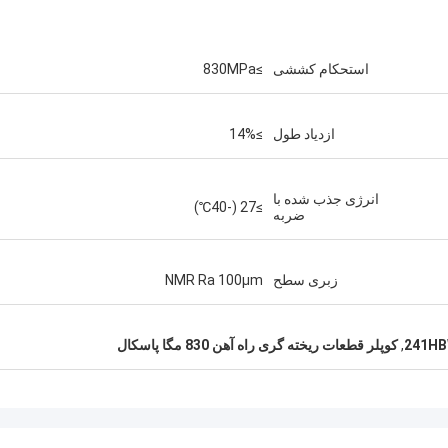
استحکام کششی
≥830MPa
ازدیاد طول
≥14%
انرژی جذب شده با
≥27 (-40℃)
ضربه
زبری سطح
NMR Ra 100μm
,
کوپلر قطعات ریخته گری راه آهن 830 مگا پاسکال