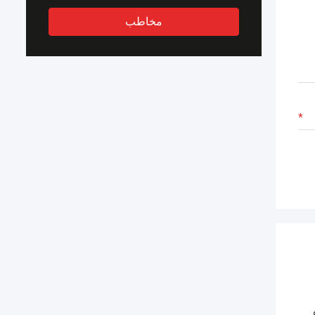
مخاطب
ه