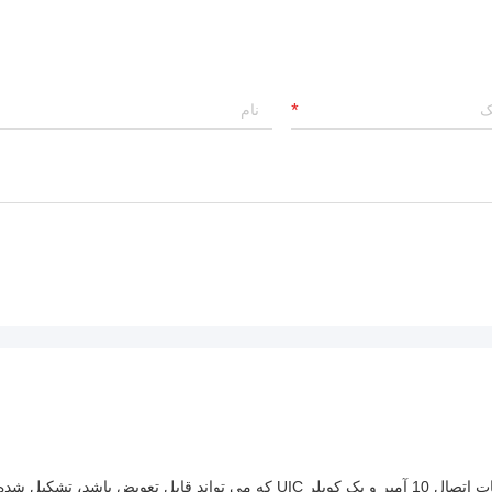
این یک کوپلر هیبریدی دوگانه است که از یک کوپلر AAR با مشخصات اتصال 10 آمپر و یک کوپلر UIC که می تواند قابل تعویض باشد، تشکیل شد