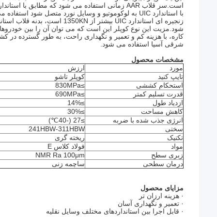
شود.مزیت این نوع کوپلر این است که می توان آن را بین خودروهای
کاره، با هزینه کم و تعمیر و نگهداری راحت، به طور گسترده در کشو
شرقی آسیا استفاده می شود.
مشخصات محصول
مورد
ارزش
تایپ کنید
کوپلر تاشو
استحکام کششی
≥830MPa
قدرت تسلیم کمتر
≥690MPa
ازدیاد طول
≥14%
کاهش مساحت
≥30%
انرژی جذب شده با ضربه
≥27 (-40℃)
سختی
241HBW-311HBW
تکنیک
ریخته گری
مواد
فولاد کلاس E
زبری سطح
NMR Ra 100μm
درمان سطحی
ساچمه زنی
مزایای محصول
· هزینه ارزان تر
· تعمیر و نگهداری آسان
· قابل اجرا بین استانداردهای مختلف وسایل نقلیه