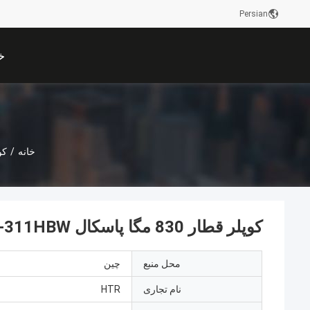
Persian
خ
خانه
/
کو
کوپلر قطار 830 مگا پاسکال 241HBW-311HBW قطعات ریخته گری راه آهن
محل منبع
چین
نام تجاری
HTR