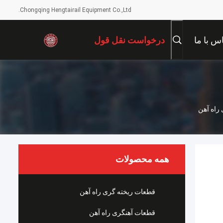
Chongqing Hengtairail Equipment Co.,Ltd.
س با ما
درخواست نقل قول
همه محصولات
قطعات ریخته گری راه آهن
قطعات آهنگری راه آهن