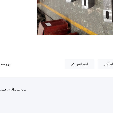
ه آهن
امپدانس کم
برچسب 
محصولات توصی