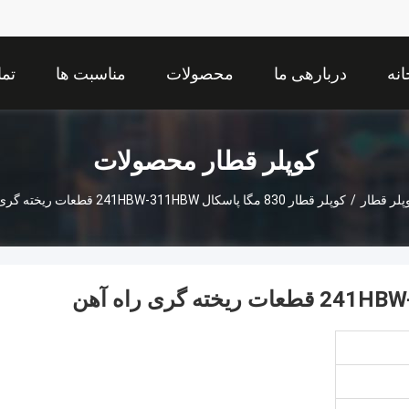
انه
دربارهی ما
محصولات
مناسبت ها
تما
کوپلر قطار محصولات
پلر قطار
/
کوپلر قطار 830 مگا پاسکال 241HBW-311HBW قطعات ریخته گری راه آهن