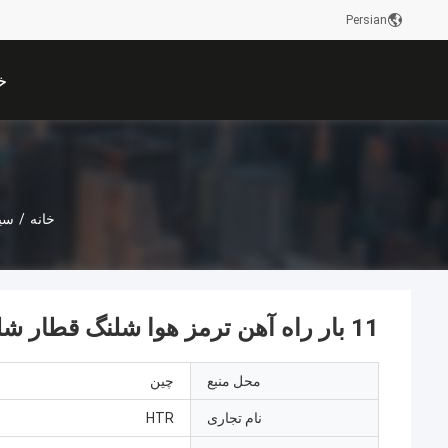
Persian
خ
خانه
/
سیس
11 بار راه آهن ترمز هوا شلنگ قطار شلنگ هوا فشار انفجار گالوانیزه
محل منبع
چین
نام تجاری
HTR