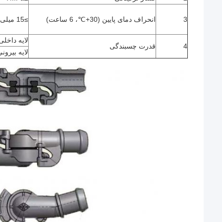
3
انحراف دمای پایین (30+
℃
، 6 ساعت)
≥15 میلی متر
لایه داخلی≥kN/mm
4
قدرت چسبندگی
لایه بیرونی≥kN/mm