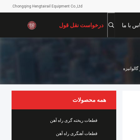
Chongqing Hengtairail Equipment Co.,Ltd.
س با ما
درخواست نقل قول
همه محصولات
قطعات ریخته گری راه آهن
قطعات آهنگری راه آهن