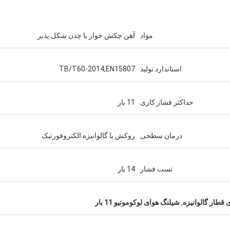
مواد
آهن چکش خوار یا چدن شکل پذیر
استاندارد تولید
TB/T60-2014,EN15807
حداکثر فشار کاری
11 بار
درمان سطحی
روکش یا گالوانیزه الکتروفورتیک
تست فشار
14 بار
قطار گالوانیزه
,
شیلنگ هوای لوکوموتیو 11 بار