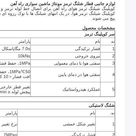
لوازم جانبی قطار شلنگ ترمز مونتاژ ماشین سواری راه آهن
کوپلینگ شیلنگ ترمز هوا، در یک انتهای شیلنگ ها با نوک رزوه ای
پیچ می شوند.
مشخصات محصول
سر کوپلینگ ترمز
نه
نام
پارامتر
1
فشار ترکیدگی
≥7.0 مگاپاسکال
2
نیروی خروجی
≥10kN
3
سفتی هوا با دمای معمولی
1MPa، حفظ فشار: 10 دقیقه
50
℃
1MPa، حفظ فشار: 3 دقیقه،
4
سفتی هوا در دمای پایین
افت فشار
＜
10 کیلو در دقیقه
تغییر قطر خارجی 4±٪، تغییر طول 3±٪
5
عملکرد هیدرواستاتیک
پیچش لوله ≤ 11.2mm/400min
شلنگ لاستیکی
نه
.
نام
پارامتر
1
تغییر شکل خمشی
نرخ تغییر
2
فشار ترکیدگی
≥7MPa