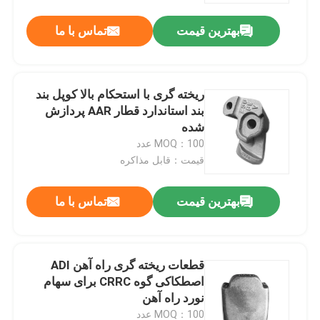
بهترین قیمت
تماس با ما
ریخته گری با استحکام بالا کوپل بند
بند استاندارد قطار AAR پردازش
شده
MOQ：100 عدد
قیمت：قابل مذاکره
بهترین قیمت
تماس با ما
خونه
قطعات ریخته گری راه آهن ADI
محصولات
اصطکاکی گوه CRRC برای سهام
نورد راه آهن
درباره ما
MOQ：100 عدد