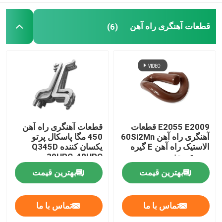
قطعات آهنگری راه آهن
(6)
E2055 E2009 قطعات
قطعات آهنگری راه آهن
آهنگری راه آهن 60Si2Mn
450 مگا پاسکال پرتو
الاستیک راه آهن E گیره
یکسان کننده Q345D
سیستم چفت و بست
39HRC-48HRC
بهترین قیمت
بهترین قیمت
تماس با ما
تماس با ما