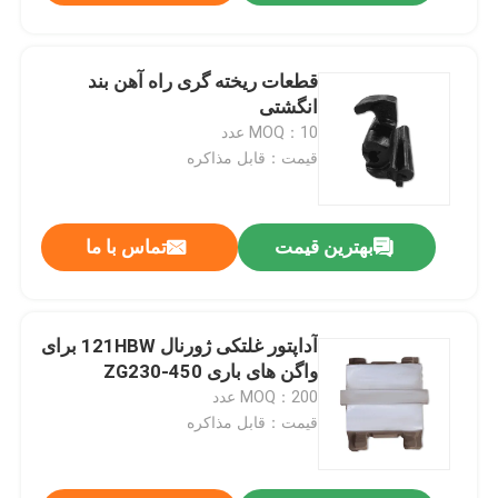
قطعات ریخته گری راه آهن بند
انگشتی
MOQ：10 عدد
قیمت：قابل مذاکره
بهترین قیمت
تماس با ما
آداپتور غلتکی ژورنال 121HBW برای
واگن های باری ZG230-450
MOQ：200 عدد
قیمت：قابل مذاکره