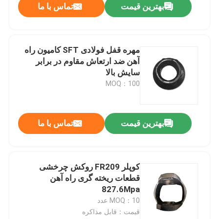
بهترین قیمت
تماس با ما
مهره قفل فولادی SFT کامیون راه
آهن ضد ارتعاش مقاوم در برابر
سایش بالا
MOQ：100
بهترین قیمت
تماس با ما
کوپلر FR209 روکش چرخشی
قطعات ریخته گری راه آهن
827.6Mpa
MOQ：10 عدد
قیمت：قابل مذاکره