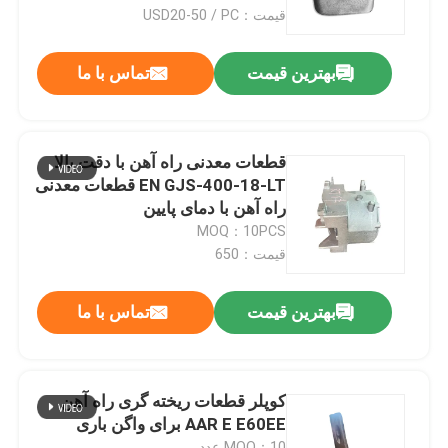
قیمت：USD20-50 / PC
تور کارخانه
بهترین قیمت
تماس با ما
کنترل کیفیت
قطعات معدنی راه آهن با دقت بالا
با ما تماس بگیرید
EN GJS-400-18-LT قطعات معدنی
راه آهن با دمای پایین
MOQ：10PCS
اخبار
قیمت：650
پرونده ها
بهترین قیمت
تماس با ما
درخواست نقل قول
کوپلر قطعات ریخته گری راه آهن
AAR E E60EE برای واگن باری
قطعات ریخته گری راه آهن
MOQ：10 عدد